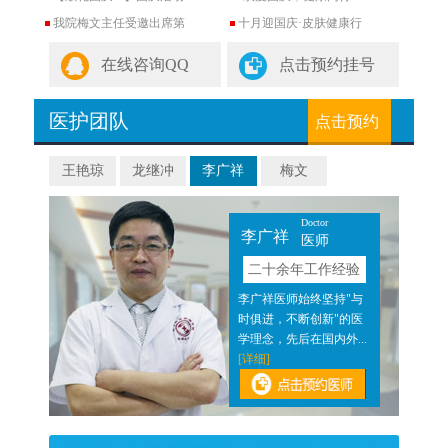
我院梅文主任受邀出席第
十月迎国庆·皮肤健康行
在线咨询QQ
点击预约挂号
医护团队
点击预约
王艳琼
龙继冲
李广祥
梅文
Doctor
李广祥
医师
验
二十余年工作经验
近二
李广祥医师始终坚持"与
医结
时俱进，不断创新"的医
]
学理念，先后在国内外...
[详细]