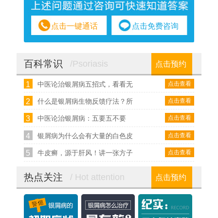
点击一键通话
点击免费咨询
百科常识
/Psoriasis
点击预约
1
点击查看
中医论治银屑病五招式，看看无
2
点击查看
什么是银屑病生物反馈疗法？所
3
点击查看
中医论治银屑病：五要五不要
4
点击查看
银屑病为什么会有大量的白色皮
5
点击查看
牛皮癣，源于肝风！讲一张方子
热点关注
/ Hot attention
点击预约