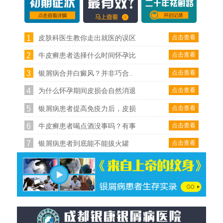
1
点击查看
皮肤科医生教你走出就医的误区
2
点击查看
牛皮癣患者选择什么时间怀孕比
3
点击查看
银屑病合并白癜风？并非巧合..
4
点击查看
为什么怀孕期间皮损会自然消退
5
点击查看
银屑病患者提高免疫力后，皮损
6
点击查看
牛皮癣患者喝点酒没事吗？有事
7
点击查看
银屑病患者到底能不能拔火罐