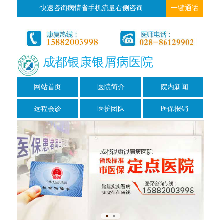
快速咨询病情省手机流量右侧咨询
一键通话
成都银康银屑病医院
网站首页
医院简介
院内新闻
远程会诊
医护团队
医保报销