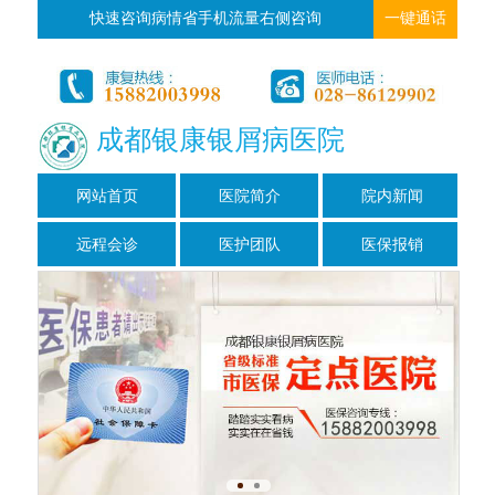
快速咨询病情省手机流量右侧咨询
一键通话
成都银康银屑病医院
网站首页
医院简介
院内新闻
远程会诊
医护团队
医保报销