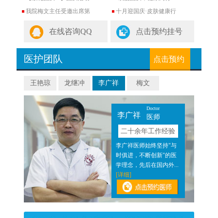
我院梅文主任受邀出席第
十月迎国庆·皮肤健康行
在线咨询QQ
点击预约挂号
医护团队
点击预约
王艳琼
龙继冲
李广祥
梅文
Doctor
李广祥
医师
验
二十余年工作经验
近二
李广祥医师始终坚持"与
医结
时俱进，不断创新"的医
]
学理念，先后在国内外...
[详细]