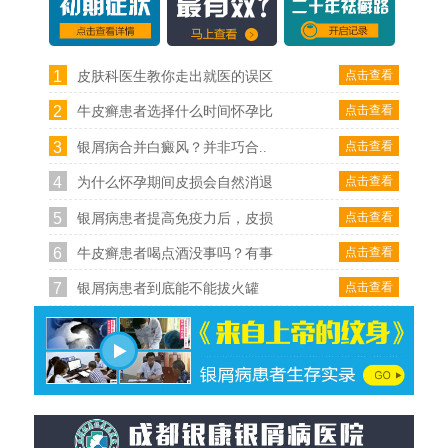
1
点击查看
皮肤科医生教你走出就医的误区
2
点击查看
牛皮癣患者选择什么时间怀孕比
3
点击查看
银屑病合并白癜风？并非巧合..
4
点击查看
为什么怀孕期间皮损会自然消退
5
点击查看
银屑病患者提高免疫力后，皮损
6
点击查看
牛皮癣患者喝点酒没事吗？有事
7
点击查看
银屑病患者到底能不能拔火罐