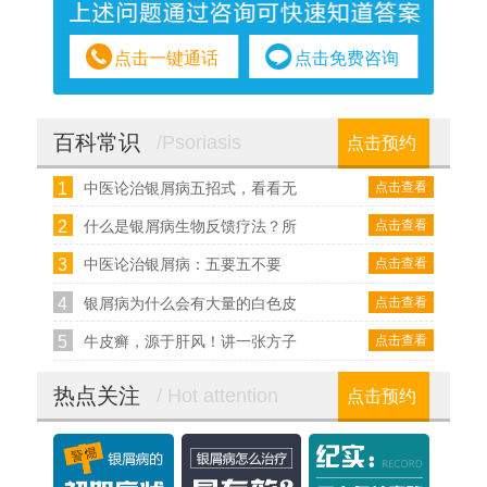
点击一键通话
点击免费咨询
百科常识
/Psoriasis
点击预约
1
点击查看
中医论治银屑病五招式，看看无
2
点击查看
什么是银屑病生物反馈疗法？所
3
点击查看
中医论治银屑病：五要五不要
4
点击查看
银屑病为什么会有大量的白色皮
5
点击查看
牛皮癣，源于肝风！讲一张方子
热点关注
/ Hot attention
点击预约