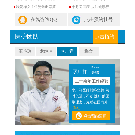
我院梅文主任受邀出席第
十月迎国庆·皮肤健康行
在线咨询QQ
点击预约挂号
医护团队
点击预约
王艳琼
龙继冲
李广祥
梅文
Doctor
李广祥
医师
验
二十余年工作经验
近二
李广祥医师始终坚持"与
医结
时俱进，不断创新"的医
]
学理念，先后在国内外...
[详细]