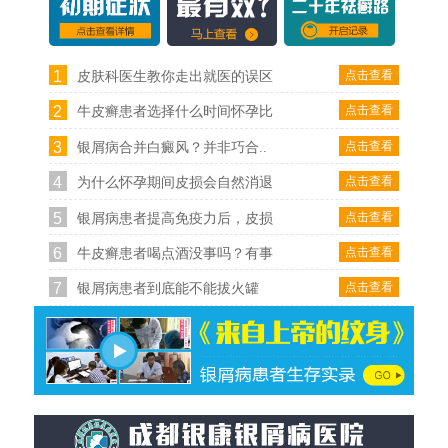
1
点击查看
皮肤科医生教你走出就医的误区
2
点击查看
牛皮癣患者选择什么时间怀孕比
3
点击查看
银屑病合并白癜风？并非巧合..
4
点击查看
为什么怀孕期间皮损会自然消退
5
点击查看
银屑病患者提高免疫力后，皮损
6
点击查看
牛皮癣患者喝点酒没事吗？有事
7
点击查看
银屑病患者到底能不能拔火罐