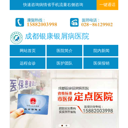
快速咨询病情省手机流量右侧咨询
一键通话
成都银康银屑病医院
网站首页
医院简介
院内新闻
远程会诊
医护团队
医保报销