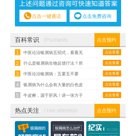
点击一键通话
点击免费咨询
百科常识
/Psoriasis
点击预约
1
点击查看
中医论治银屑病五招式，看看无
2
点击查看
什么是银屑病生物反馈疗法？所
3
点击查看
中医论治银屑病：五要五不要
4
点击查看
银屑病为什么会有大量的白色皮
5
点击查看
牛皮癣，源于肝风！讲一张方子
热点关注
/ Hot attention
点击预约