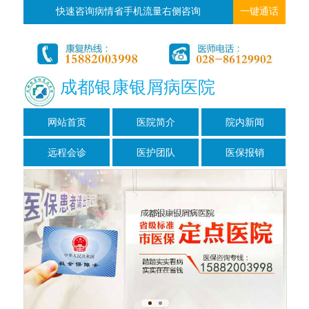
快速咨询病情省手机流量右侧咨询
一键通话
成都银康银屑病医院
网站首页
医院简介
院内新闻
远程会诊
医护团队
医保报销