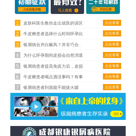
1
点击查看
皮肤科医生教你走出就医的误区
2
点击查看
牛皮癣患者选择什么时间怀孕比
3
点击查看
银屑病合并白癜风？并非巧合..
4
点击查看
为什么怀孕期间皮损会自然消退
5
点击查看
银屑病患者提高免疫力后，皮损
6
点击查看
牛皮癣患者喝点酒没事吗？有事
7
点击查看
银屑病患者到底能不能拔火罐