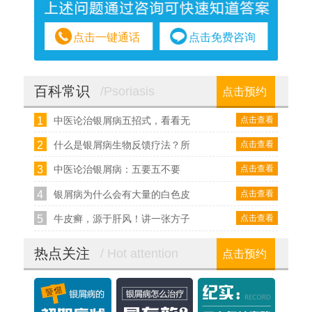
点击一键通话
点击免费咨询
百科常识
/Psoriasis
点击预约
1
点击查看
中医论治银屑病五招式，看看无
2
点击查看
什么是银屑病生物反馈疗法？所
3
点击查看
中医论治银屑病：五要五不要
4
点击查看
银屑病为什么会有大量的白色皮
5
点击查看
牛皮癣，源于肝风！讲一张方子
热点关注
/ Hot attention
点击预约