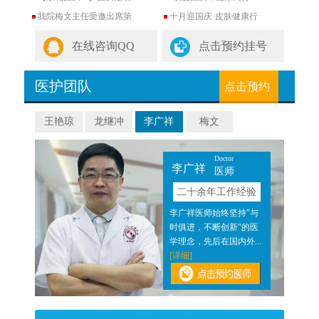
我院梅文主任受邀出席第
十月迎国庆·皮肤健康行
在线咨询QQ
点击预约挂号
医护团队
点击预约
王艳琼
龙继冲
李广祥
梅文
Doctor
李广祥
医师
验
二十余年工作经验
近二
李广祥医师始终坚持"与
医结
时俱进，不断创新"的医
]
学理念，先后在国内外...
[详细]