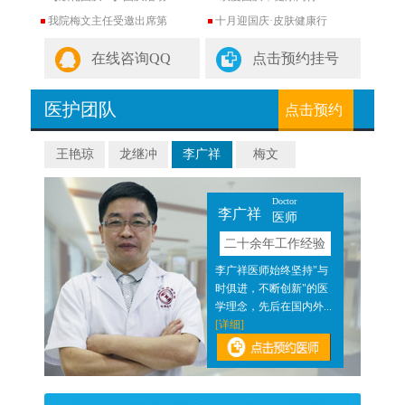
我院梅文主任受邀出席第
十月迎国庆·皮肤健康行
在线咨询QQ
点击预约挂号
医护团队
点击预约
王艳琼
龙继冲
李广祥
梅文
Doctor
李广祥
医师
验
二十余年工作经验
近二
李广祥医师始终坚持"与
医结
时俱进，不断创新"的医
]
学理念，先后在国内外...
[详细]