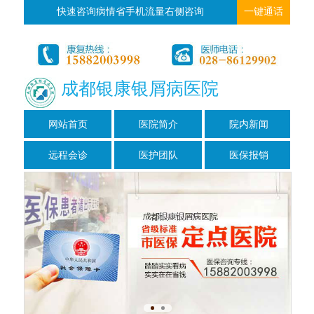
快速咨询病情省手机流量右侧咨询
一键通话
成都银康银屑病医院
网站首页
医院简介
院内新闻
远程会诊
医护团队
医保报销