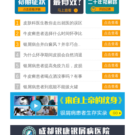
1
点击查看
皮肤科医生教你走出就医的误区
2
点击查看
牛皮癣患者选择什么时间怀孕比
3
点击查看
银屑病合并白癜风？并非巧合..
4
点击查看
为什么怀孕期间皮损会自然消退
5
点击查看
银屑病患者提高免疫力后，皮损
6
点击查看
牛皮癣患者喝点酒没事吗？有事
7
点击查看
银屑病患者到底能不能拔火罐