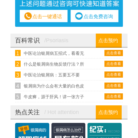
点击一键通话
点击免费咨询
百科常识
/Psoriasis
点击预约
1
点击查看
中医论治银屑病五招式，看看无
2
点击查看
什么是银屑病生物反馈疗法？所
3
点击查看
中医论治银屑病：五要五不要
4
点击查看
银屑病为什么会有大量的白色皮
5
点击查看
牛皮癣，源于肝风！讲一张方子
热点关注
/ Hot attention
点击预约