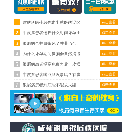
1
点击查看
皮肤科医生教你走出就医的误区
2
点击查看
牛皮癣患者选择什么时间怀孕比
3
点击查看
银屑病合并白癜风？并非巧合..
4
点击查看
为什么怀孕期间皮损会自然消退
5
点击查看
银屑病患者提高免疫力后，皮损
6
点击查看
牛皮癣患者喝点酒没事吗？有事
7
点击查看
银屑病患者到底能不能拔火罐