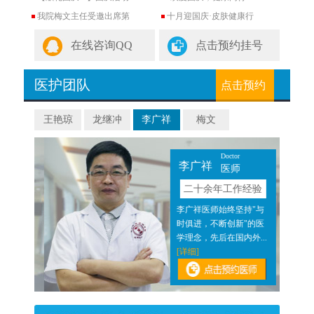
我院梅文主任受邀出席第
十月迎国庆·皮肤健康行
在线咨询QQ
点击预约挂号
医护团队
点击预约
王艳琼
龙继冲
李广祥
梅文
Doctor
李广祥
医师
验
二十余年工作经验
近二
李广祥医师始终坚持"与
医结
时俱进，不断创新"的医
]
学理念，先后在国内外...
[详细]