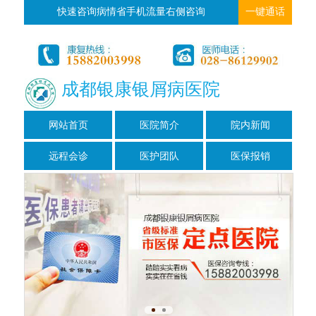
快速咨询病情省手机流量右侧咨询
一键通话
成都银康银屑病医院
网站首页
医院简介
院内新闻
远程会诊
医护团队
医保报销