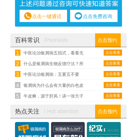
点击一键通话
点击免费咨询
百科常识
/Psoriasis
点击预约
1
点击查看
中医论治银屑病五招式，看看无
2
点击查看
什么是银屑病生物反馈疗法？所
3
点击查看
中医论治银屑病：五要五不要
4
点击查看
银屑病为什么会有大量的白色皮
5
点击查看
牛皮癣，源于肝风！讲一张方子
热点关注
/ Hot attention
点击预约