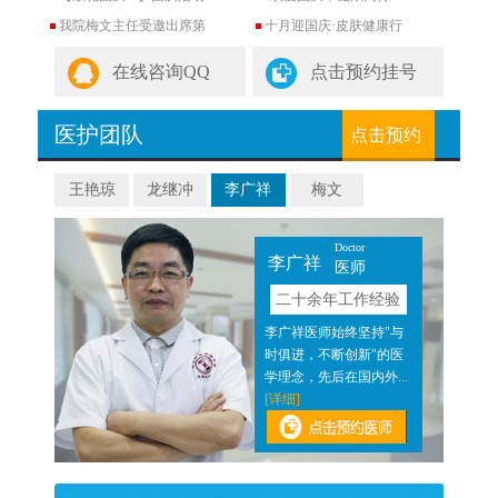
我院梅文主任受邀出席第
十月迎国庆·皮肤健康行
在线咨询QQ
点击预约挂号
医护团队
点击预约
王艳琼
龙继冲
李广祥
梅文
Doctor
李广祥
医师
验
二十余年工作经验
近二
李广祥医师始终坚持"与
医结
时俱进，不断创新"的医
]
学理念，先后在国内外...
[详细]