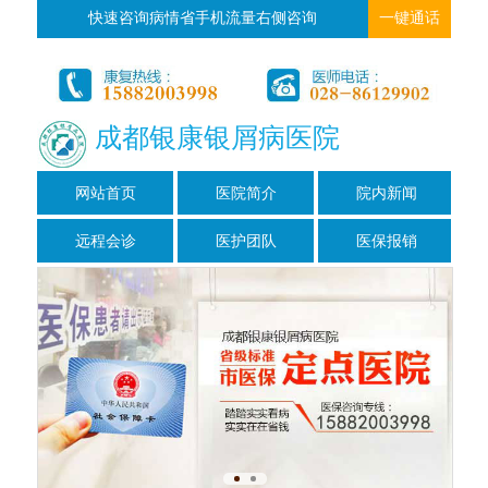
快速咨询病情省手机流量右侧咨询
一键通话
成都银康银屑病医院
网站首页
医院简介
院内新闻
远程会诊
医护团队
医保报销