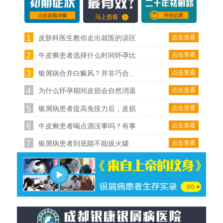
1
点击查看
皮肤科医生教你走出就医的误区
2
点击查看
牛皮癣患者选择什么时间怀孕比
3
点击查看
银屑病合并白癜风？并非巧合..
4
点击查看
为什么怀孕期间皮损会自然消退
5
点击查看
银屑病患者提高免疫力后，皮损
6
点击查看
牛皮癣患者喝点酒没事吗？有事
7
点击查看
银屑病患者到底能不能拔火罐